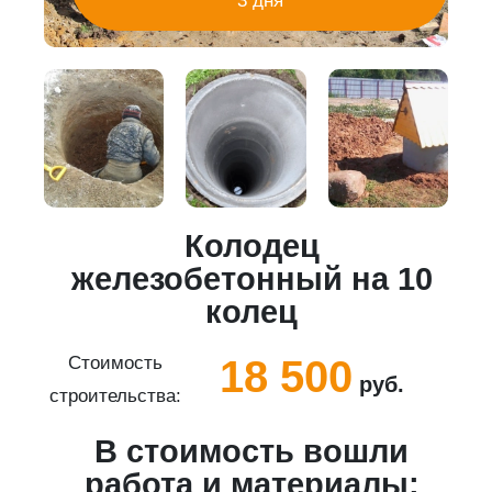
3 дня
Колодец
5
железобетонный на 10
колец
18 500
Стоимость
руб.
строительства:
с
В стоимость вошли
работа и материалы: