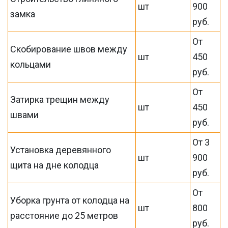
шт
900
замка
руб.
От
Скобирование швов между
шт
450
кольцами
руб.
От
Затирка трещин между
шт
450
швами
руб.
От 3
Установка деревянного
шт
900
щита на дне колодца
руб.
От
Уборка грунта от колодца на
шт
800
расстояние до 25 метров
руб.