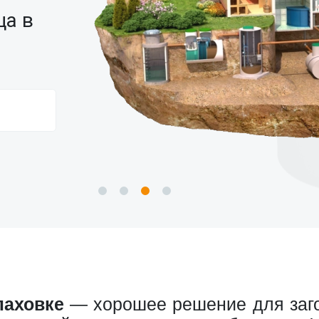
ца в
лаховке
— хорошее решение для загор